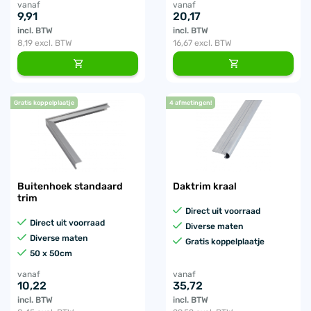
vanaf
vanaf
9,91
20,17
incl. BTW
incl. BTW
8,19
excl. BTW
16,67
excl. BTW
Gratis koppelplaatje
4 afmetingen!
Buitenhoek standaard
Daktrim kraal
trim
Direct uit voorraad
Direct uit voorraad
Diverse maten
Diverse maten
Gratis koppelplaatje
50 x 50cm
vanaf
vanaf
10,22
35,72
incl. BTW
incl. BTW