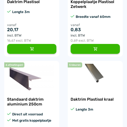
Daktrim Plastisol
Koppelplaatje Plastisol
Zetwerk
Lengte 3m
Breedte vanaf 60mm
vanaf
vanaf
20,17
0,83
incl. BTW
incl. BTW
16,67
excl. BTW
0,69
excl. BTW
6 afmetingen!
5 kleuren
Standaard daktrim
Daktrim Plastisol kraal
aluminium 250cm
Lengte 3m
Direct uit voorraad
Met gratis koppelplaatje