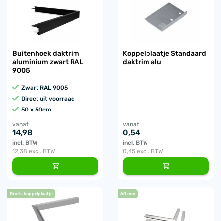
Buitenhoek daktrim
Koppelplaatje Standaard
aluminium zwart RAL
daktrim alu
9005
Zwart RAL 9005
Direct uit voorraad
50 x 50cm
vanaf
vanaf
14,98
0,54
incl. BTW
incl. BTW
12,38
excl. BTW
0,45
excl. BTW
Gratis koppelplaatje
60 mm