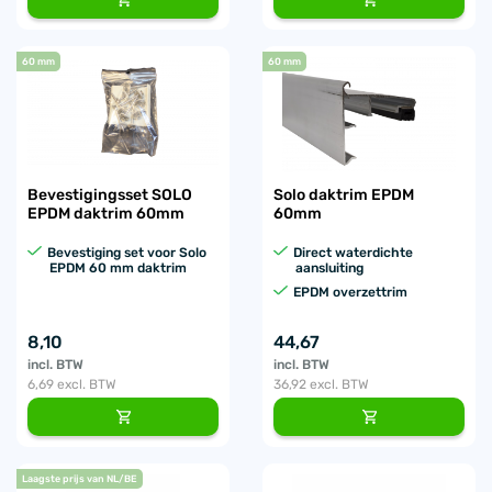
60 mm
60 mm
Bevestigingsset SOLO
Solo daktrim EPDM
EPDM daktrim 60mm
60mm
Bevestiging set voor Solo
Direct waterdichte
EPDM 60 mm daktrim
aansluiting
EPDM overzettrim
8,10
44,67
incl. BTW
incl. BTW
6,69
excl. BTW
36,92
excl. BTW
Laagste prijs van NL/BE