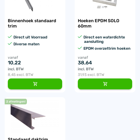
Binnenhoek standaard
Hoeken EPDM SOLO
trim
60mm
Direct uit Voorraad
Direct een waterdichte
aansluiting
Diverse maten
EPDM overzettrim hoeken
vanaf
vanaf
10,22
38,64
incl. BTW
incl. BTW
8,45
excl. BTW
31,93
excl. BTW
2 afmetingen!
Standaard daktrim