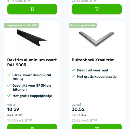
8,45
excl. BTW
29,52
excl. BTW
Laagste prijs van NL & BE
Gratis koppelplaatje
Daktrim aluminium zwart
Buitenhoek Kraal trim
RAL 9005
Direct uit voorraad
Strak zwart design (RAL
Met gratis koppelplaatje
9005)
Geschikt voor EPDM en
bitumen
Met gratis koppelplaatje
vanaf
vanaf
18,59
30,52
incl. BTW
incl. BTW
15,36
excl. BTW
25,22
excl. BTW