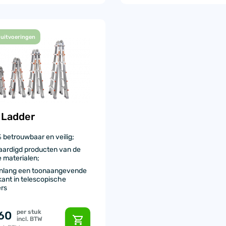
 uitvoeringen
 Ladder
 betrouwbaar en veilig;
aardigd producten van de
 materialen;
nlang een toonaangevende
kant in telescopische
ers
per stuk
60
incl. BTW