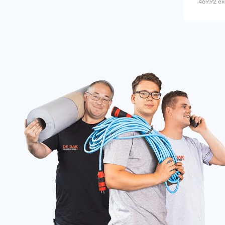
469,92
ex