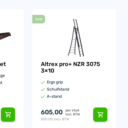
3x10
et
Altrex pro+ NZR 3075
3×10
age
Ergo grip
ot
Schuifstand
A-stand
605,00
per stuk
incl. BTW
500,00
excl. BTW