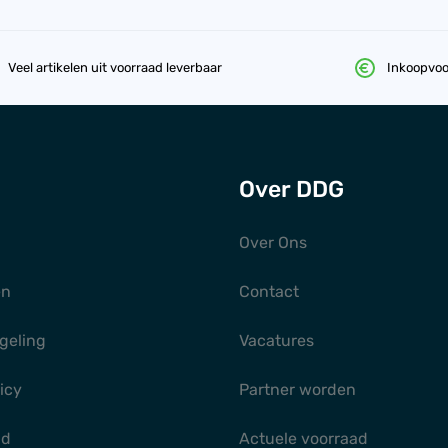
Veel artikelen uit voorraad leverbaar
Inkoopvoo
Over DDG
Over Ons
en
Contact
geling
Vacatures
icy
Partner worden
gd
Actuele voorraad