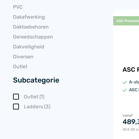
PVC
Dakafwerking
ASC Premium
Daktoebehoren
Gereedschappen
Dakveiligheid
Diversen
Outlet
ASC 
Subcategorie
A-st
ASC 
Outlet
(1)
Ladders
(3)
vanaf
489,
404,38
ex