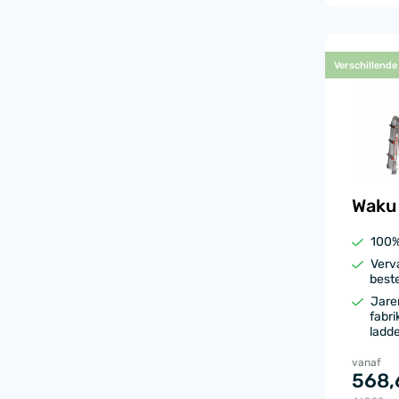
Verschillende
Waku
100%
Verv
beste
Jare
fabri
ladd
vanaf
568,