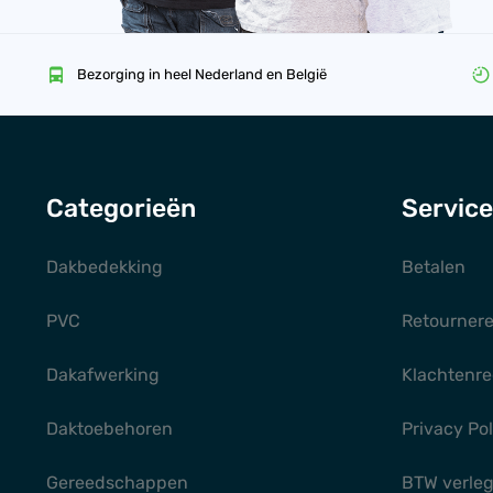
Bezorging in heel Nederland en België
Categorieën
Service
Dakbedekking
Betalen
PVC
Retourner
Dakafwerking
Klachtenre
Daktoebehoren
Privacy Pol
Gereedschappen
BTW verle