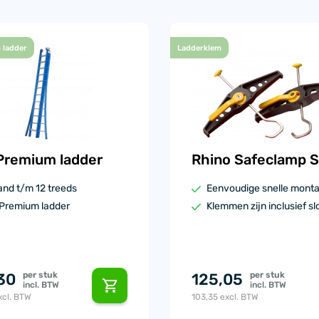
 ladder
Ladderklem
Premium ladder
Rhino Safeclamp S
and t/m 12 treeds
Eenvoudige snelle mont
Premium ladder
Klemmen zijn inclusief sl
per stuk
125,05
per stuk
30
incl. BTW
incl. BTW
cl. BTW
103,35
excl. BTW