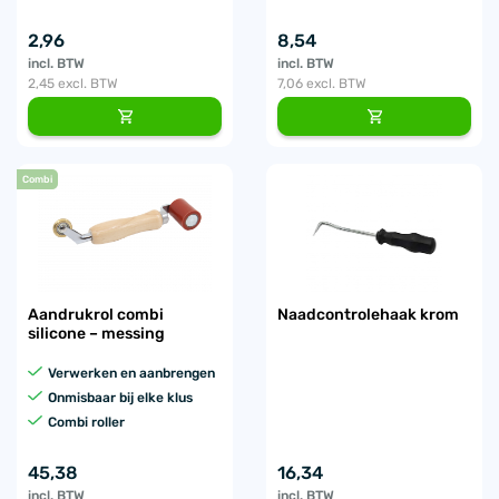
2,96
8,54
incl. BTW
incl. BTW
2,45
excl. BTW
7,06
excl. BTW
Combi
Aandrukrol combi
Naadcontrolehaak krom
silicone – messing
Verwerken en aanbrengen
Onmisbaar bij elke klus
Combi roller
45,38
16,34
incl. BTW
incl. BTW