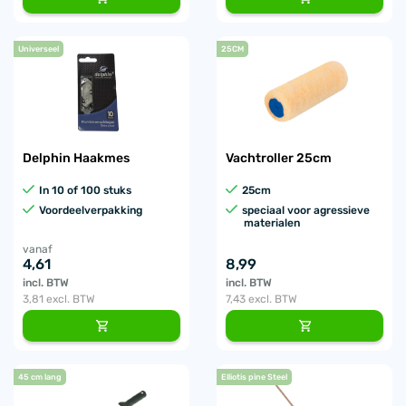
Universeel
25CM
Delphin Haakmes
Vachtroller 25cm
In 10 of 100 stuks
25cm
Voordeelverpakking
speciaal voor agressieve
materialen
vanaf
4,61
8,99
incl. BTW
incl. BTW
3,81
excl. BTW
7,43
excl. BTW
45 cm lang
Elliotis pine Steel