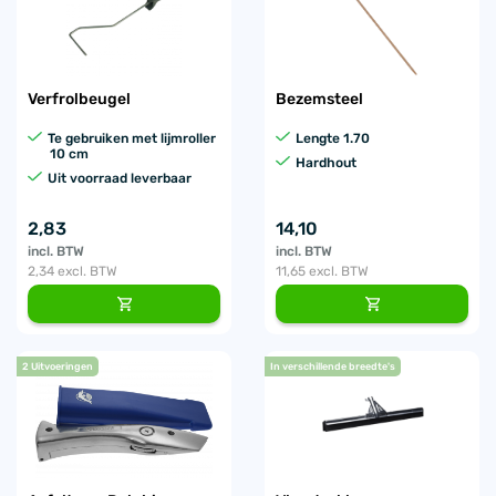
Verfrolbeugel
Bezemsteel
Te gebruiken met lijmroller
Lengte 1.70
10 cm
Hardhout
Uit voorraad leverbaar
2,83
14,10
incl. BTW
incl. BTW
2,34
excl. BTW
11,65
excl. BTW
2 Uitvoeringen
In verschillende breedte's