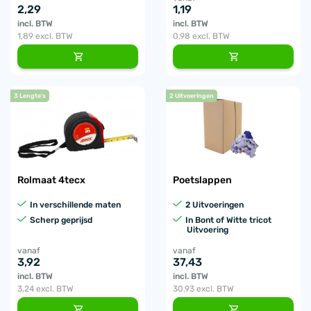
2,29
1,19
incl. BTW
incl. BTW
1,89
excl. BTW
0,98
excl. BTW
3 Lengte's
2 Uitvoeringen
Rolmaat 4tecx
Poetslappen
In verschillende maten
2 Uitvoeringen
Scherp geprijsd
In Bont of Witte tricot
Uitvoering
vanaf
vanaf
3,92
37,43
incl. BTW
incl. BTW
3,24
excl. BTW
30,93
excl. BTW