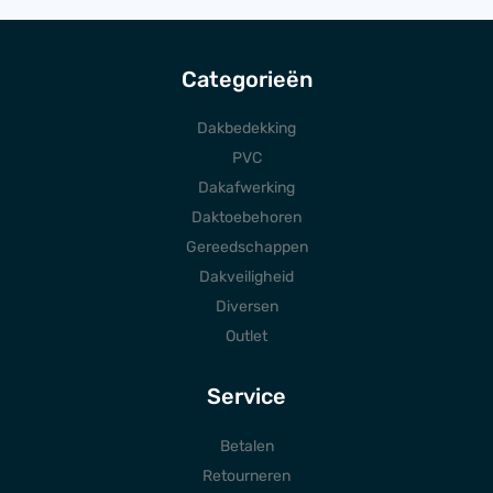
Categorieën
Dakbedekking
PVC
Dakafwerking
Daktoebehoren
Gereedschappen
Dakveiligheid
Diversen
Outlet
Service
Betalen
Retourneren