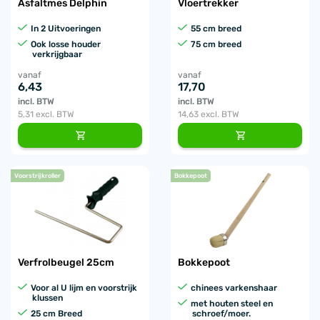
Asfaltmes Delphin
Vloertrekker
In 2 Uitvoeringen
55 cm breed
Ook losse houder
75 cm breed
verkrijgbaar
vanaf
vanaf
6,43
17,70
incl. BTW
incl. BTW
5,31
excl. BTW
14,63
excl. BTW
Voorstrijkroller
Bokkepoot
Verfrolbeugel 25cm
Bokkepoot
Voor al U lijm en voorstrijk
chinees varkenshaar
klussen
met houten steel en
25 cm Breed
schroef/moer.