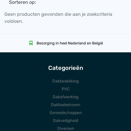
Sorteren op:
Geen producten gevonden die aan je zoekcriteria
voldoen.
Bezorging in heel Nederland en België
Categorieën
Dakbedekking
PVC
Dakafwerking
Daktoebehoren
Gereedschappen
Dakveiligheid
Diversen