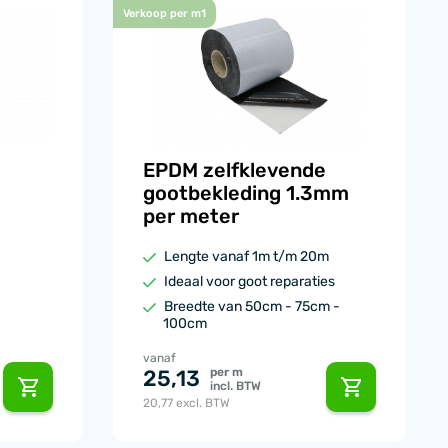
Verkoop per m1
EPDM zelfklevende
gootbekleding 1.3mm
per meter
Lengte vanaf 1m t/m 20m
Ideaal voor goot reparaties
Breedte van 50cm - 75cm -
100cm
vanaf
per m
25,13
incl. BTW
20,77
excl. BTW