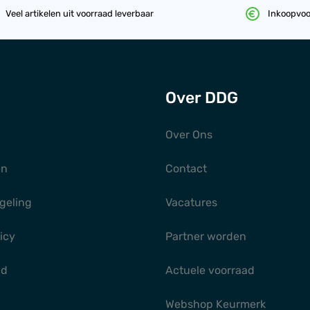
Veel artikelen uit voorraad leverbaar
Inkoopvoo
Over DDG
Over Ons
en
Contact
geling
Vacatures
icy
Partner worden
gd
Actuele voorraad
Webshop Keurmerk