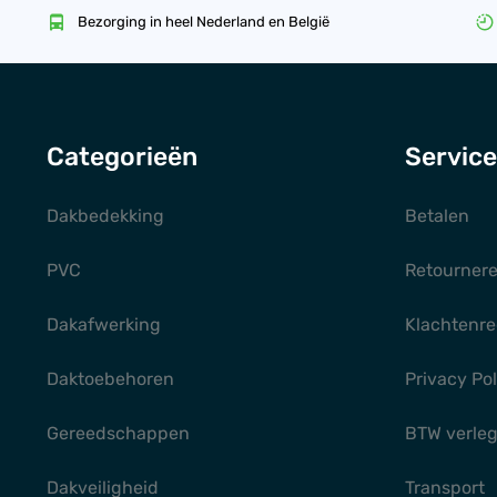
Bezorging in heel Nederland en België
Categorieën
Service
Dakbedekking
Betalen
PVC
Retourner
Dakafwerking
Klachtenre
Daktoebehoren
Privacy Pol
Gereedschappen
BTW verle
Dakveiligheid
Transport