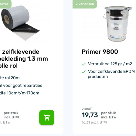
edtes
2 varianten
 zelfklevende
Primer 9800
ekleding 1.3 mm
Verbruik ca 125 gr / m2
lle rol
Voor zelfklevende EPDM
producten
te rol 20m
l voor goot reparaties
dte 10cm t/m 170cm
vanaf
per stuk
per stuk
9
19,73
incl. BTW
incl. BTW
l. BTW
16,31
excl. BTW