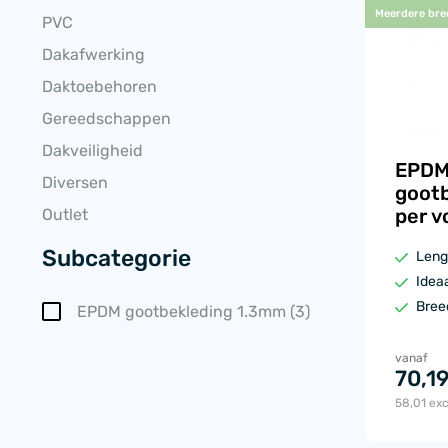
Meerdere bre
PVC
Dakafwerking
Daktoebehoren
Gereedschappen
Dakveiligheid
EPDM
Diversen
gootb
Outlet
per vo
Subcategorie
Leng
Ideaa
Bree
EPDM gootbekleding 1.3mm
(3)
vanaf
70,1
58,01
exc