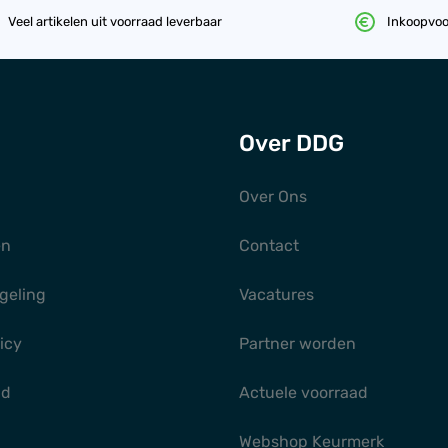
Veel artikelen uit voorraad leverbaar
Inkoopvoo
Over DDG
Over Ons
en
Contact
geling
Vacatures
icy
Partner worden
gd
Actuele voorraad
Webshop Keurmerk