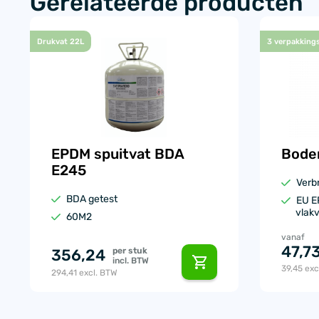
Gerelateerde producten
Drukvat 22L
3 verpakking
EPDM spuitvat BDA
Bode
E245
Verbr
BDA getest
EU E
vlakv
60M2
vanaf
47,7
356,24
per stuk
incl. BTW
39,45
exc
294,41
excl. BTW