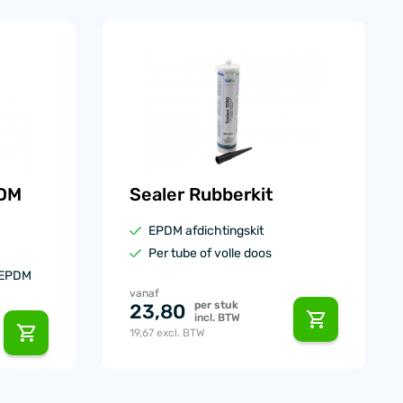
PDM
Sealer Rubberkit
EPDM afdichtingskit
Per tube of volle doos
 EPDM
vanaf
per stuk
23,80
incl. BTW
19,67
excl. BTW