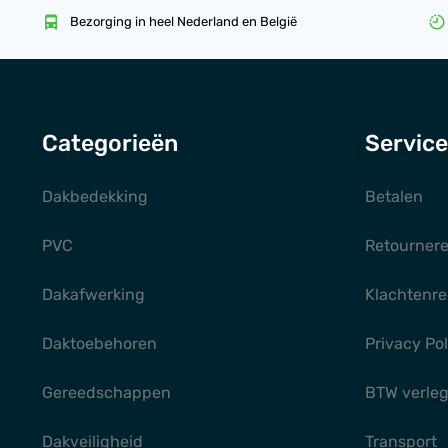
Bezorging in heel Nederland en België
Categorieën
Service
Dakbedekking
Betalen
PVC
Retourner
Dakafwerking
Klachtenre
Daktoebehoren
Privacy Pol
Gereedschappen
BTW verle
Dakveiligheid
Transport