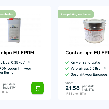
seenheden
2 verpakkingseenheden
mlijm EU EPDM
Contactlijm EU E
uik ca. 0,35 kg / m²
Kim- en randfixatie
PDM bodemlijm voor
Verbruik ca. 0,5 ltr / m²
erlijming
Geschikt voor Europees
vanaf
per stuk
3
per stuk
21,58
incl. BTW
incl. BTW
l. BTW
17,83
excl. BTW